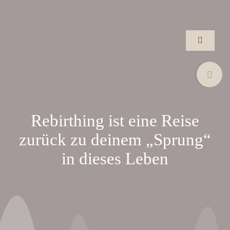
Zum
Inhalt
springen
Toggle
Navigatio
Toggle
Wie wir begl
Sliding
Bar
Seminare
Area
Rebirthing ist eine Reise
zurück zu deinem „Sprung“
Festival
in dieses Leben
Begleiter:in
Galerie